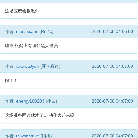
这场应该会很激烈‼
作者:
macassans
(Rel4x)
2026-07-08 04:06:00
哇靠 板凳上有埋伏黑人球员
作者:
AikawaJyun
(死色真红)
2026-07-08 04:07:00
踩！！
作者:
energy100203
(小白)
2026-07-08 04:07:00
这场准备两边伐木了... 动作大起来囉
作者:
taiwanstrike
(阿树)
2026-07-08 04:07:00