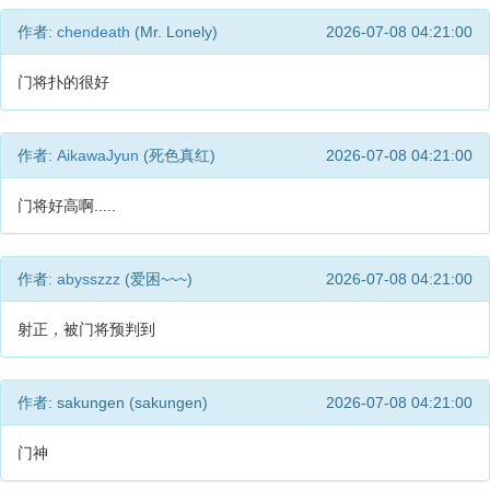
作者:
chendeath
(Mr. Lonely)
2026-07-08 04:21:00
门将扑的很好
作者:
AikawaJyun
(死色真红)
2026-07-08 04:21:00
门将好高啊.....
作者:
abysszzz
(爱困~~~)
2026-07-08 04:21:00
射正，被门将预判到
作者: sakungen (sakungen)
2026-07-08 04:21:00
门神