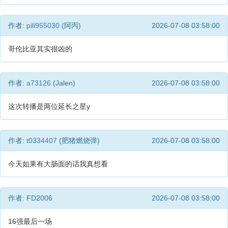
作者:
pili955030
(阿丙)
2026-07-08 03:58:00
哥伦比亚其实很凶的
作者:
a73126
(Jalen)
2026-07-08 03:58:00
这次转播是两位延长之星y
作者:
t0334407
(肥猪燃烧弹)
2026-07-08 03:58:00
今天如果有大肠面的话我真想看
作者: FD2006
2026-07-08 03:58:00
16强最后一场