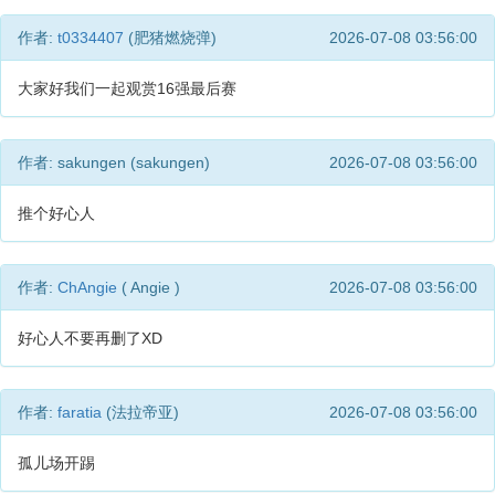
作者:
t0334407
(肥猪燃烧弹)
2026-07-08 03:56:00
大家好我们一起观赏16强最后赛
作者: sakungen (sakungen)
2026-07-08 03:56:00
推个好心人
作者:
ChAngie
( Angie )
2026-07-08 03:56:00
好心人不要再删了XD
作者:
faratia
(法拉帝亚)
2026-07-08 03:56:00
孤儿场开踢