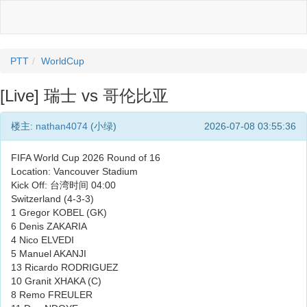
PTT
WorldCup
[Live] 瑞士 vs 哥伦比亚
楼主:
nathan4074
(小绿)
2026-07-08 03:55:36
FIFA World Cup 2026 Round of 16
Location: Vancouver Stadium
Kick Off: 台湾时间 04:00
Switzerland (4-3-3)
1 Gregor KOBEL (GK)
6 Denis ZAKARIA
4 Nico ELVEDI
5 Manuel AKANJI
13 Ricardo RODRIGUEZ
10 Granit XHAKA (C)
8 Remo FREULER