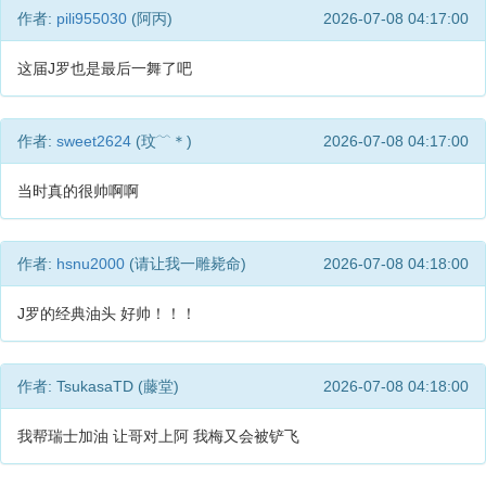
作者:
pili955030
(阿丙)
2026-07-08 04:17:00
这届J罗也是最后一舞了吧
作者:
sweet2624
(玟﹋＊)
2026-07-08 04:17:00
当时真的很帅啊啊
作者:
hsnu2000
(请让我一雕毙命)
2026-07-08 04:18:00
J罗的经典油头 好帅！！！
作者: TsukasaTD (藤堂)
2026-07-08 04:18:00
我帮瑞士加油 让哥对上阿 我梅又会被铲飞