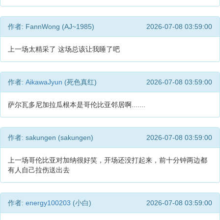
作者: FannWong (AJ~1985)
2026-07-08 03:59:00
上一场太精采了 这场总该让我睡了吧
作者:
AikawaJyun
(死色真红)
2026-07-08 03:59:00
萨尔瓦多尼加拉瓜根本是哥伦比亚邻居啊.......
作者: sakungen (sakungen)
2026-07-08 03:59:00
上一场哥伦比亚对加纳很好笑，开场还没打起来，前十分钟两边都
有人自己拉伤送出去
作者:
energy100203
(小白)
2026-07-08 03:59:00