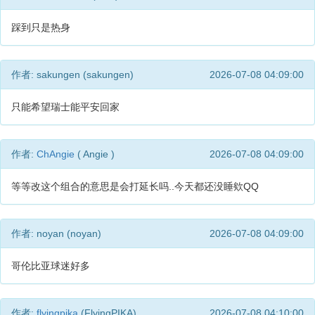
踩到只是热身
作者: sakungen (sakungen)
2026-07-08 04:09:00
只能希望瑞士能平安回家
作者:
ChAngie
( Angie )
2026-07-08 04:09:00
等等改这个组合的意思是会打延长吗..今天都还没睡欸QQ
作者: noyan (noyan)
2026-07-08 04:09:00
哥伦比亚球迷好多
作者:
flyingpika
(FlyingPIKA)
2026-07-08 04:10:00