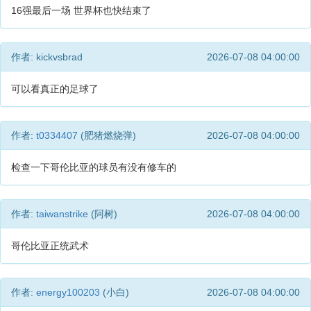
16强最后一场 世界杯也快结束了
作者: kickvsbrad
2026-07-08 04:00:00
可以看真正的足球了
作者:
t0334407
(肥猪燃烧弹)
2026-07-08 04:00:00
检查一下哥伦比亚的球员有没有修车的
作者:
taiwanstrike
(阿树)
2026-07-08 04:00:00
哥伦比亚正统武术
作者:
energy100203
(小白)
2026-07-08 04:00:00