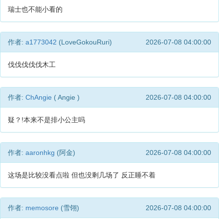
瑞士也不能小看的
作者:
a1773042
(LoveGokouRuri)
2026-07-08 04:00:00
伐伐伐伐伐木工
作者:
ChAngie
( Angie )
2026-07-08 04:00:00
疑？!本来不是排小公主吗
作者:
aaronhkg
(阿金)
2026-07-08 04:00:00
这场是比较没看点啦 但也没剩几场了 反正睡不着
作者:
memosore
(雪翎)
2026-07-08 04:00:00