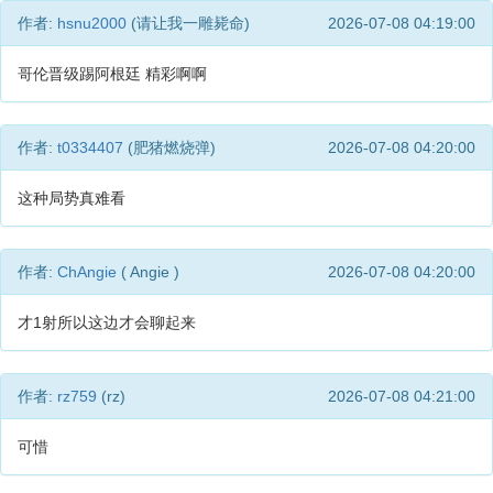
作者:
hsnu2000
(请让我一雕毙命)
2026-07-08 04:19:00
哥伦晋级踢阿根廷 精彩啊啊
作者:
t0334407
(肥猪燃烧弹)
2026-07-08 04:20:00
这种局势真难看
作者:
ChAngie
( Angie )
2026-07-08 04:20:00
才1射所以这边才会聊起来
作者:
rz759
(rz)
2026-07-08 04:21:00
可惜