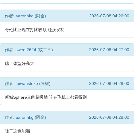
作者:
aaronhkg
(阿金)
2026-07-08 04:26:00
哥伦比亚现在打比较顺 还没发功
作者:
sweet2624
(玟﹋＊)
2026-07-08 04:27:00
瑞士体型好高大
作者:
taiwanstrike
(阿树)
2026-07-08 04:28:00
赌城Sphere真的超吸睛 连在飞机上都看得到
作者:
aaronhkg
(阿金)
2026-07-08 04:28:00
哇干这也能漏