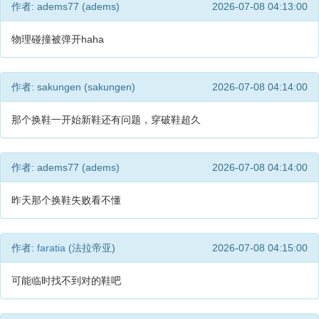
作者: adems77 (adems)
2026-07-08 04:13:00
物理碰撞被弹开haha
作者: sakungen (sakungen)
2026-07-08 04:14:00
那个换鞋一开始新鞋还有问题，穿破鞋超久
作者: adems77 (adems)
2026-07-08 04:14:00
昨天那个换鞋失败看不懂
作者:
faratia
(法拉帝亚)
2026-07-08 04:15:00
可能临时找不到对的鞋吧