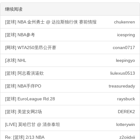
继续阅读
[篮球] NBA 金州勇士 @ 达拉斯独行侠 赛前情报
chukenren
[篮球] NBA参考
icespring
[网球] WTA250里昂公开赛
conan0717
[冰球] NHL
leepingyo
[篮球] 阿志看演逼欸
liulexus0513
[篮球] NBA手痒PO
treasuredady
[篮球] EuroLeague Rd.28
raysbuck
[篮球] 美篮女网2场
DEREK2
[LIVE] 莫哈巴甘 @ 清奈泰坦
lotterywin
Re: [篮球] 2/13 NBA
z2oiidxii