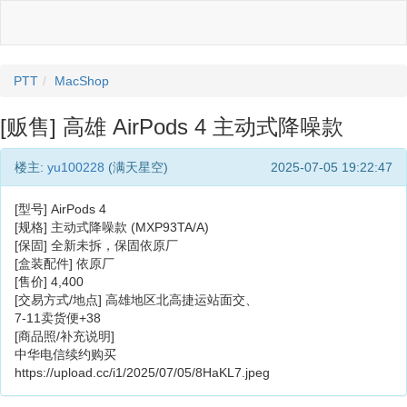
PTT
MacShop
[贩售] 高雄 AirPods 4 主动式降噪款
楼主:
yu100228
(满天星空)
2025-07-05 19:22:47
[型号] AirPods 4
[规格] 主动式降噪款 (MXP93TA/A)
[保固] 全新未拆，保固依原厂
[盒装配件] 依原厂
[售价] 4,400
[交易方式/地点] 高雄地区北高捷运站面交、
7-11卖货便+38
[商品照/补充说明]
中华电信续约购买
https://upload.cc/i1/2025/07/05/8HaKL7.jpeg