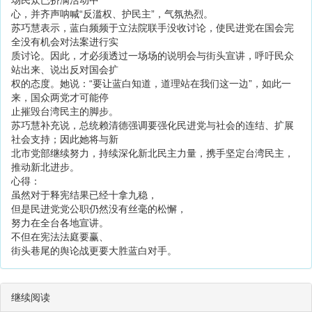
场民众已挤满活动中
心，并齐声呐喊“反滥权、护民主”，气氛热烈。
苏巧慧表示，蓝白频频于立法院联手没收讨论，使民进党在国会完
全没有机会对法案进行实
质讨论。因此，才必须透过一场场的说明会与街头宣讲，呼吁民众
站出来、说出反对国会扩
权的态度。她说：“要让蓝白知道，道理站在我们这一边”，如此一
来，国众两党才可能停
止摧毁台湾民主的脚步。
苏巧慧补充说，总统赖清德强调要强化民进党与社会的连结、扩展
社会支持；因此她将与新
北市党部继续努力，持续深化新北民主力量，携手坚定台湾民主，
推动新北进步。
心得：
虽然对于释宪结果已经十拿九稳，
但是民进党党公职仍然没有丝毫的松懈，
努力在全台各地宣讲。
不但在宪法法庭要赢、
街头巷尾的舆论战更要大胜蓝白对手。
继续阅读