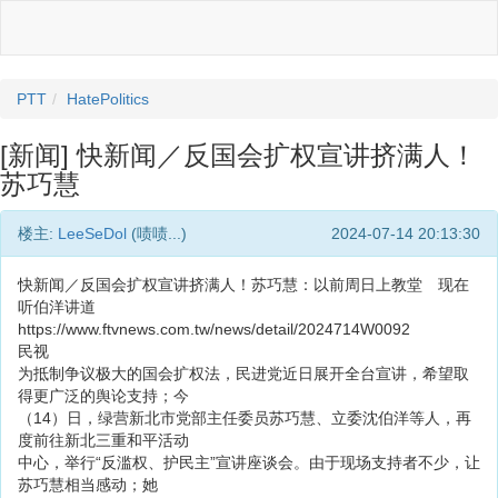
PTT
HatePolitics
[新闻] 快新闻／反国会扩权宣讲挤满人！
苏巧慧
楼主:
LeeSeDol
(啧啧...)
2024-07-14 20:13:30
快新闻／反国会扩权宣讲挤满人！苏巧慧：以前周日上教堂 现在
听伯洋讲道
https://www.ftvnews.com.tw/news/detail/2024714W0092
民视
为抵制争议极大的国会扩权法，民进党近日展开全台宣讲，希望取
得更广泛的舆论支持；今
（14）日，绿营新北市党部主任委员苏巧慧、立委沈伯洋等人，再
度前往新北三重和平活动
中心，举行“反滥权、护民主”宣讲座谈会。由于现场支持者不少，让
苏巧慧相当感动；她