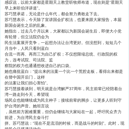
感叹说，以前大家都是星期天上教堂听牧师布道，现在则是“星期天
早上来听伯洋讲道”。
苏巧慧承诺，无论是什么年代，都会努力勇敢走下去。
苏巧慧表示，今天除了宣讲国会扩权法，也要来跟大家报告，本届
新国会诞生之后的乱象。
她指出，过去几个月以来，大家都以为新国会诞生后，即便大小党
有轮替，但立法院仍会为
民生法案展开竞争，一起想办法让台湾更好。但没想到，短短几个
月当中，人民只看到蓝白
合流一而再、再而三为自己扩权；不仅想限缩总统、行政院的权
力，连考试院、司法院、监
察院的权力也通通想收进自己的口袋。
她也痛批蓝白：“提出来的法案一个比一个荒腔走板，看得出来都是
在替中国开后门，这样
的法案让我们担心害怕”。
苏巧慧接着谈到，明天就是台湾解严37周年，民主前辈已经陪着台
湾一路走到今天，希望现
场民众也能继续成为民主种子；接续前辈的脚步，让更多人听到守
护台湾的声音。她坦言说
，虽然前方困难重重，但仍会继续与大家站在一起，呼吁民众齐力
前进，为台湾民主奋斗打
拼。苏巧慧说：“现在不是流泪的时候，而是战斗的时刻”。此时，现