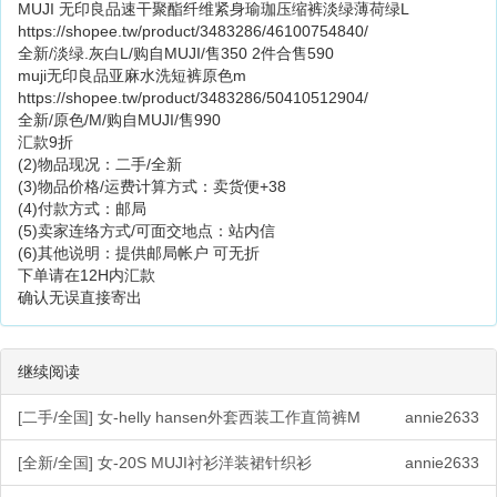
MUJI 无印良品速干聚酯纤维紧身瑜珈压缩裤淡绿薄荷绿L
https://shopee.tw/product/3483286/46100754840/
全新/淡绿.灰白L/购自MUJI/售350 2件合售590
muji无印良品亚麻水洗短裤原色m
https://shopee.tw/product/3483286/50410512904/
全新/原色/M/购自MUJI/售990
汇款9折
(2)物品现况：二手/全新
(3)物品价格/运费计算方式：卖货便+38
(4)付款方式：邮局
(5)卖家连络方式/可面交地点：站内信
(6)其他说明：提供邮局帐户 可无折
下单请在12H内汇款
确认无误直接寄出
继续阅读
[二手/全国] 女-helly hansen外套西装工作直筒裤M
annie2633
[全新/全国] 女-20S MUJI衬衫洋装裙针织衫
annie2633