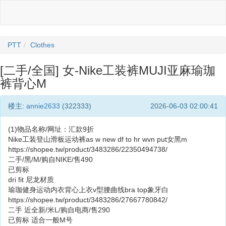
PTT
Clothes
[二手/全国] 女-Nike工装裤MUJI亚麻瑜珈
裤背心M
楼主:
annie2633
(322333)
2026-06-03 02:00:41
(1)物品名称/网址：汇款9折
Nike工装登山滑板运动裤as w new df to hr wvn put女黑m
https://shopee.tw/product/3483286/22350494738/
二手/黑/M/购自NIKE/售490
已剪标
dri fit 尼龙材质
瑜珈健身运动内衣背心上衣v型腰曲线bra top象牙白
https://shopee.tw/product/3483286/27667780842/
二手 近全新/米L/购自电商/售290
已剪标 适合一般M号