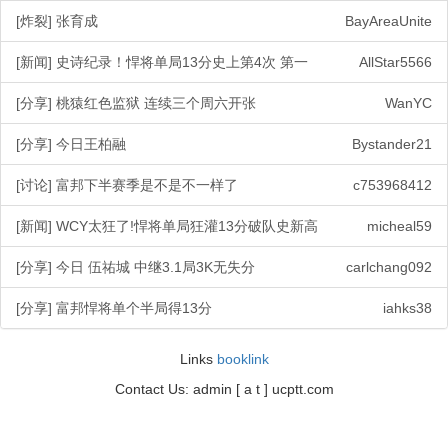
[炸裂] 张育成
BayAreaUnite
[新闻] 史诗纪录！悍将单局13分史上第4次 第一
AllStar5566
[分享] 桃猿红色监狱 连续三个周六开张
WanYC
[分享] 今日王柏融
Bystander21
[讨论] 富邦下半赛季是不是不一样了
c753968412
[新闻] WCY太狂了!悍将单局狂灌13分破队史新高
micheal59
[分享] 今日 伍祐城 中继3.1局3K无失分
carlchang092
[分享] 富邦悍将单个半局得13分
iahks38
Links
booklink
Contact Us: admin [ a t ] ucptt.com