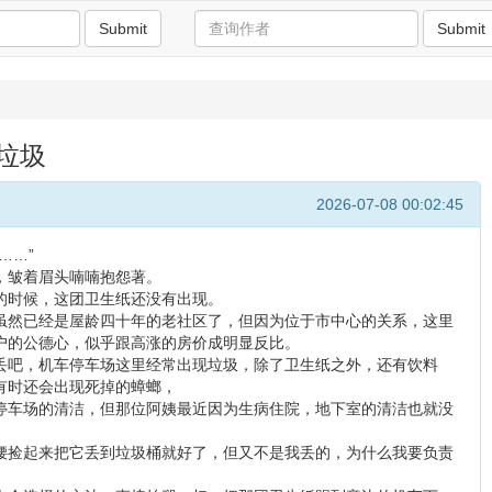
Submit
Submit
是垃圾
2026-07-08 00:02:45
……”
，皱着眉头喃喃抱怨著。
的时候，这团卫生纸还没有出现。
虽然已经是屋龄四十年的老社区了，但因为位于市中心的关系，这里
户的公德心，似乎跟高涨的房价成明显反比。
丢吧，机车停车场这里经常出现垃圾，除了卫生纸之外，还有饮料
有时还会出现死掉的蟑螂，
停车场的清洁，但那位阿姨最近因为生病住院，地下室的清洁也就没
腰捡起来把它丢到垃圾桶就好了，但又不是我丢的，为什么我要负责