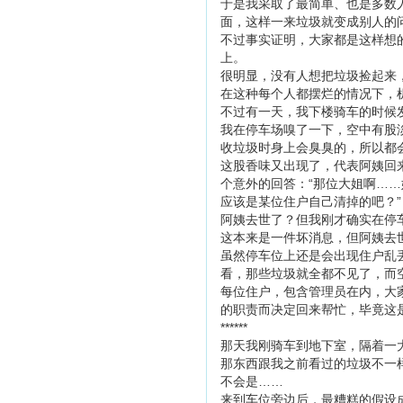
于是我采取了最简单、也是多数
面，这样一来垃圾就变成别人的
不过事实证明，大家都是这样想
上。
很明显，没有人想把垃圾捡起来
在这种每个人都摆烂的情况下，
不过有一天，我下楼骑车的时候
我在停车场嗅了一下，空中有股
收垃圾时身上会臭臭的，所以都
这股香味又出现了，代表阿姨回
个意外的回答：“那位大姐啊…
应该是某位住户自己清掉的吧？”
阿姨去世了？但我刚才确实在停
这本来是一件坏消息，但阿姨去
虽然停车位上还是会出现住户乱
看，那些垃圾就全都不见了，而
每位住户，包含管理员在内，大
的职责而决定回来帮忙，毕竟这
******
那天我刚骑车到地下室，隔着一
那东西跟我之前看过的垃圾不一
不会是……
来到车位旁边后，最糟糕的假设