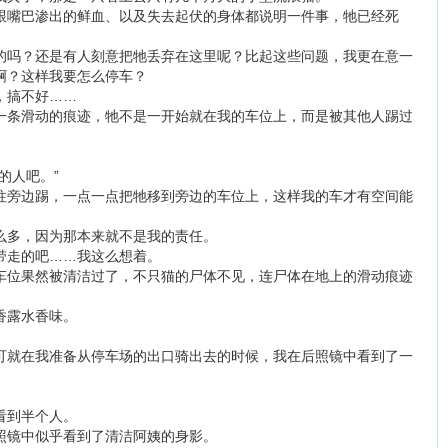
跟嘴巴渗出的鲜血、以及失去起伏的身体都说明一件事，牠已经死
的吗？还是有人刻意把牠丢弃在这里呢？比起这些问题，我更在意一
啊？这样我要怎么停车？
，搞不好……
一条滑动的痕迹，牠不是一开始就在我的车位上，而是被其他人踢过
的人吧。”
往旁边踢，一点一点把牠移到旁边的车位上，这样我的车才有空间能
么多，因为那本来就不是我的责任。
带走的吧……我这么想着。
车位果然被清洁过了，不只猫的尸体不见，连尸体在地上的滑动痕迹
香露水香味。
可就在我准备从停车场的出口骑出去的时候，我在后照镜中看到了一
看到半个人。
照镜中似乎看到了清洁阿姨的身影。