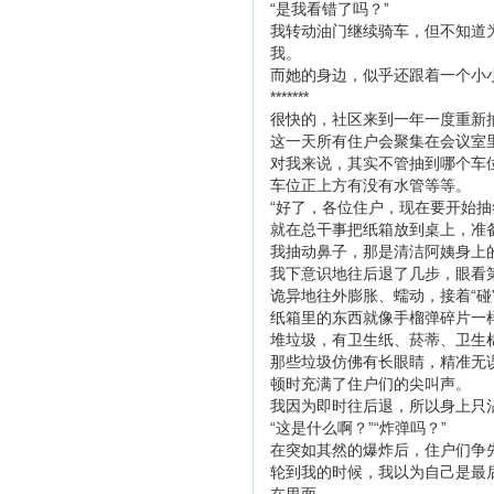
“是我看错了吗？”
我转动油门继续骑车，但不知道
我。
而她的身边，似乎还跟着一个小
*******
很快的，社区来到一年一度重新
这一天所有住户会聚集在会议室
对我来说，其实不管抽到哪个车
车位正上方有没有水管等等。
“好了，各位住户，现在要开始抽
就在总干事把纸箱放到桌上，准
我抽动鼻子，那是清洁阿姨身上
我下意识地往后退了几步，眼看
诡异地往外膨胀、蠕动，接着“碰
纸箱里的东西就像手榴弹碎片一
堆垃圾，有卫生纸、菸蒂、卫生
那些垃圾仿佛有长眼睛，精准无
顿时充满了住户们的尖叫声。
我因为即时往后退，所以身上只
“这是什么啊？”“炸弹吗？”
在突如其然的爆炸后，住户们争
轮到我的时候，我以为自己是最