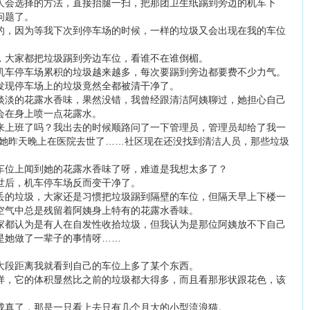
人会选择的方法，直接抬腿一扫，把那团卫生纸踢到旁边的机车下
问题了。
的，因为等我下次到停车场的时候，一样的垃圾又会出现在我的车位
，大家都把垃圾踢到旁边车位，看谁不在谁倒楣。
机车停车场累积的垃圾越来越多，每次要踢到旁边都要费不少力气。
发现停车场上的垃圾竟然全都被清干净了。
淡淡的花露水香味，果然没错，我曾经跟清洁阿姨聊过，她担心自己
会在身上喷一点花露水。
来上班了吗？我出去的时候顺路问了一下管理员，管理员却给了我一
…她昨天晚上在医院去世了……社区现在还没找到清洁人员，那些垃圾
车位上闻到她的花露水香味了呀，难道是我想太多了？
世后，机车停车场反而变干净了。
丢的垃圾，大家还是习惯把垃圾踢到隔壁的车位，但隔天早上下楼一
空气中总是残留着阿姨身上特有的花露水香味。
家都认为是有人在自发性收拾垃圾，但我认为是那位阿姨放不下自己
是她做了一辈子的事情呀……
大段距离我就看到自己的车位上多了某个东西。
样，它的体积显然比之前的垃圾都大得多，而且看那形状跟花色，该
成真了，那是一只看上去只有几个月大的小型流浪猫。