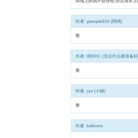
掉地上的我不会理他,但丢我车
作者: ypeople524 (阿锜)
推
作者: IBERIC (无论什么都准备
推
作者:
opt
(小猫)
推
作者: balloons