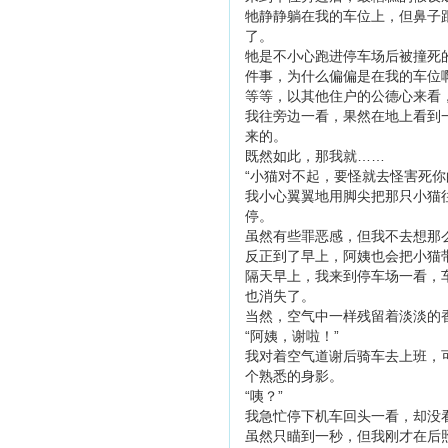
牠静静躺在我的车位上，但鼻子
了。
牠是不小心跑进停车场后被撞死
件事，为什么偏偏是在我的车位
等等，以其他住户的公德心来看
我往旁边一看，果然在地上看到
来的。
既然如此，那我就……
“小猫对不起，要怪就去怪害死你
我小心翼翼地用脚尖把那只小猫
停。
虽然有些罪恶感，但我不去想那
反正到了早上，阿姨也会把小猫
隔天早上，我来到停车场一看，
也消失了。
当然，空气中一样残留着淡淡的
“阿姨，谢啦！”
我对着空气道谢后骑车去上班，
个熟悉的身影。
“咦？”
我急忙停下机车回头一看，却没
虽然只瞄到一秒，但我刚才在后