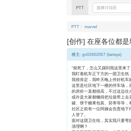
PTT
PTT
marvel
[创作] 在座各位都
楼主:
gn02602057
(tansys)
“烦死了，怎么又踢到我这里来了
我盯着机车正下方的一团卫生纸
我很肯定，我昨天晚上停好机车
这里是社区地下一楼的停车场，
的房价一直都很高，不过这边住
或许是大家都懒得把垃圾带上去
罐、饼干糖果包装、菸蒂等等，
社区之前有一位阿姨会负责地下
人管了。
面对这团卫生纸，其实我只要弯
清理啊？