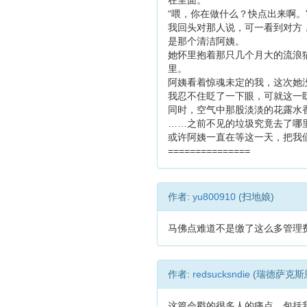
在里面。
“喂，你在做什么？快点出来啊。
我回头对那人说，可一看到对方
是那个清洁阿姨。
她怀里抱着那只几个月大的流浪
里。
阿姨看着惊魂未定的我，这次她
我忍不住眨了一下眼，可就这一
同时，空气中那股淡淡的花露水
……之前不见的垃圾究竟去了哪
或许阿姨一直在等这一天，把我
===============
作者:
yu800910
(扫地娘)
马佛点难道不是缴了这么多管理
作者:
redsucksndie
(瑞德萨克斯
这篇会戳的很多人的痛点，包括我