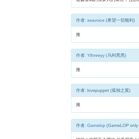
作者:
seavoice
(希望一切顺利)
推
作者:
Ythreeyy
(乌利黑黑)
推
作者: lovepuppet (孤独之翼)
推
作者:
Gamelop
(GameLOP only