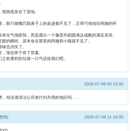
”
，我彻底呆在了原地。
猫，那只猫嘴巴跟鼻子上的血迹都不见了，正乖巧地缩在阿姨的怀
没有生气地瞪我，而是露出一个像恶作剧圆满达成般的满足笑容。
眨眼的瞬间，原本坐在那里的阿姨和小猫就不见了。
香味也消失了。
里，现在终于有了答案。
们之前累积的垃圾一口气还给我们吧。
2026-07-08 00:19:00
费，却没请清洁公司来打扫共用的地区吗……
恩殆)
2026-07-08 11:16:00
XD