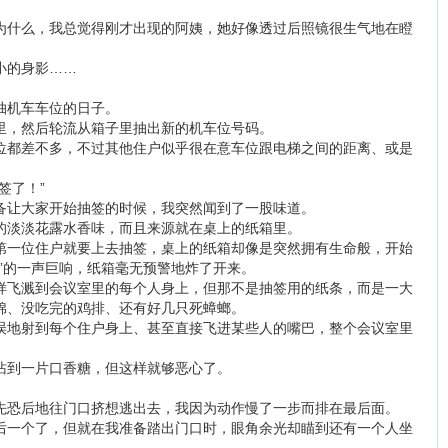
为什么，我总觉得刚才出现的阿姨，她好像透过后照镜很生气地在瞪
小的身影……
抽机车车位的日子。
里，然后轮流从箱子里抽出新的机车位号码。
位都差不多，不过其他住户似乎很在意车位跟电梯之间的距离、或是
签了！”
备让大家开始抽签的时候，我突然闻到了一股味道。
的淡淡花露水香味，而且来源就在桌上的纸箱里。
第一位住户就要上去抽签，桌上的纸箱却像是突然拥有生命般，开始
”的一声巨响，纸箱毫无预警地炸了开来。
样飞溅到会议室里的每个人身上，但那不是抽签用的纸条，而是一大
棉、没吃完的鸡排、还有好几只死蟑螂。
误地射到每个住户身上、甚至直接飞进某些人的嘴巴，整个会议室里
沾到一片口香糖，但这样就够恶心了。
先恐后地往门口挤想逃出去，我因为动作慢了一步而排在最后面。
后一个了，但就在我准备踏出门口时，眼角余光却瞄到还有一个人坐