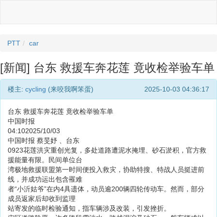
PTT
car
[新闻] 台东 救援车奔花莲 竟收检举验车单
楼主:
cycling
(来咬我啊笨蛋)
2025-10-03 04:36:17
台东 救援车奔花莲 竟收检举验车单
中国时报
04:102025/10/03
中国时报 蔡旻妤 、台东
0923花莲洪灾重创光复，多处道路遭泥水掩埋、砂石淤积，官方救
援能量有限。民间单位台
湾极地救援联盟第一时间便投入救灾，协助特搜、特战人员挺进前
线，并成功运出包含罹难
者“小沂姑爷”在内4具遗体，动员逾200辆四轮传动车。然而，部分
成员返家后却收到监理
站寄发的临时检验通知，指车辆涉及改装，引发挫折。