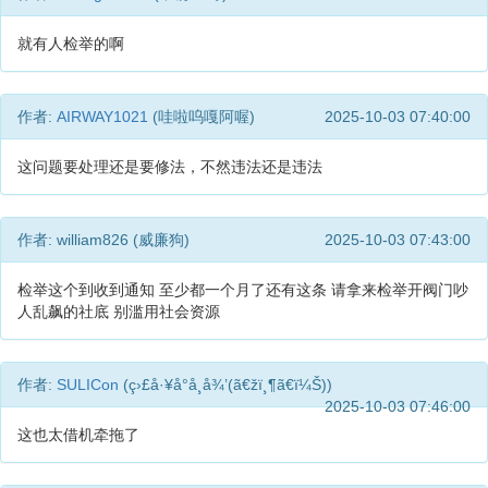
就有人检举的啊
作者:
AIRWAY1021
(哇啦呜嘎阿喔)
2025-10-03 07:40:00
这问题要处理还是要修法，不然违法还是违法
作者: william826 (威廉狗)
2025-10-03 07:43:00
检举这个到收到通知 至少都一个月了还有这条 请拿来检举开阀门吵
人乱飙的社底 别滥用社会资源
作者:
SULICon
(ç›£å·¥å°å­¸å¾’(ã€žï¸¶ã€ï¼Š))
2025-10-03 07:46:00
这也太借机牵拖了