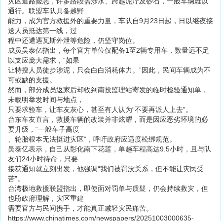
灾区道路险恶，许多路段需涉水、跨越泥泞及砂石，一般车辆难以
通行。联盟车队具备越野
能力，成为官方救援外的重要力量，车队自9月23日起，日以继夜接
送人员抵达第一线，过
程中还遭遇瓦斯外泄等危险，仍坚守岗位。
成员吴泰亿指出，每个官方单位仅配备1至2辆专用车，数量远不足
以支应庞大需求，“如果
让特搜人员徒步涉泥，只会白白消耗体力。”因此，民间车辆成为不
可或缺的支援。
然而，部分成员返家后却收到南投监理站寄发的临时检验通知单，
未载明举发时间与地点，
只要求验车，让车友灰心，甚至有人认为“不要再派人上去”。
台东车友直言，救援车辆的改装并非炫耀，而是因应恶劣环境的必
要升级，“一般车子高度
、轮胎根本无法挺进灾区”，呼吁政府应适度松绑规范。
吴泰亿表示，自己从彰化南下花莲，单趟车程高达9.5小时，且与队
友们24小时待命，只要
接获通知就立刻出发，他强调“我们被罚没关系，但不能让灾民受
苦”。
台湾极地救援联盟指出，即使面对罚单与质疑，仍会持续救灾，但
也盼政府理解，灾区重建
需要官方与民间携手，才能真正减轻灾民痛苦。
https://www.chinatimes.com/newspapers/20251003000635-