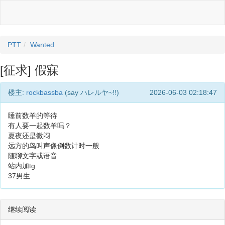
PTT
Wanted
[征求] 假寐
楼主:
rockbassba
(say ハレルヤ~!!)
2026-06-03 02:18:47
睡前数羊的等待
有人要一起数羊吗？
夏夜还是微闷
远方的鸟叫声像倒数计时一般
随聊文字或语音
站内加tg
37男生
继续阅读