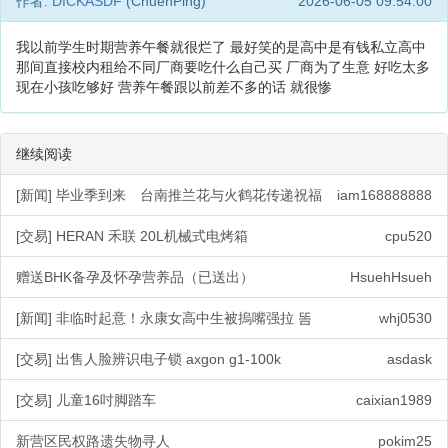
作者:
DICKASDF
(ChuenPing)
2026-06-05 09:54:00
我以前学生时期营养午餐就很烂了 最好笑的是高中是有钱私立高中
那间直接校内租给不同厂商要吃什么自己买 厂商为了生意 好吃太多
现在小孩吃够好 营养午餐跟以前差不多的话 就很惨
继续阅读
[新闻] 毕业季到来 台南推兰花与火鹤花传递祝福
iam168888888
[交易] HERAN 禾联 20L机械式电烤箱
cpu520
赠送BHK备孕及怀孕营养品（已送出）
HsuehHsueh
[新闻] 非临时起意！永康女高中生被摀嘴强拉 똠
whj0530
[交易] 出售人脸辨识电子锁 axgon g1-100k
asdask
[交易] 儿童16吋脚踏车
caixian1989
新营区民权路遗失物寻人
pokim25