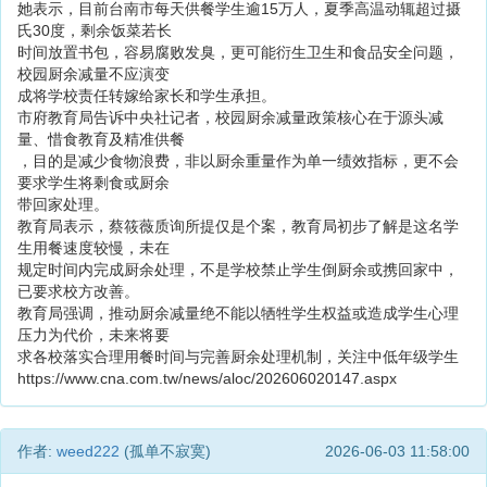
她表示，目前台南市每天供餐学生逾15万人，夏季高温动辄超过摄
氏30度，剩余饭菜若长
时间放置书包，容易腐败发臭，更可能衍生卫生和食品安全问题，
校园厨余减量不应演变
成将学校责任转嫁给家长和学生承担。
市府教育局告诉中央社记者，校园厨余减量政策核心在于源头减
量、惜食教育及精准供餐
，目的是减少食物浪费，非以厨余重量作为单一绩效指标，更不会
要求学生将剩食或厨余
带回家处理。
教育局表示，蔡筱薇质询所提仅是个案，教育局初步了解是这名学
生用餐速度较慢，未在
规定时间内完成厨余处理，不是学校禁止学生倒厨余或携回家中，
已要求校方改善。
教育局强调，推动厨余减量绝不能以牺牲学生权益或造成学生心理
压力为代价，未来将要
求各校落实合理用餐时间与完善厨余处理机制，关注中低年级学生
https://www.cna.com.tw/news/aloc/202606020147.aspx
作者:
weed222
(孤单不寂寞)
2026-06-03 11:58:00