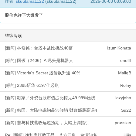
作者:
skuutama1122
(skuutama1122)
2026-06-03 08:09:00
股价也往下大爆发了
继续阅读
[新闻] 林修铭：台股本益比挑战40倍
IzumiKonata
[标的] 国硕（2406）AI尽头是机器人
onollll
[新闻] Victoria's Secret 股价飙升逾 40%
MaligB
[标的] 2395研华 6197佳必琪
Rolny
[新闻] 独家／外资台股市值占比惊见49.99%压线
lazyjohn
[新闻] 韩国、大陆电磁钢品涉倾销 财政部最高课4
Su22
[新闻] 慧与科技营收远超预期，大幅上调指引
prussian
Re: [新闻] 净利率打败王品、八方云集！台湾知名
jjjjjjs