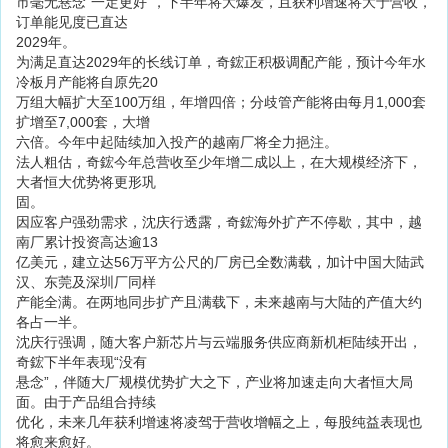
市毫无悬念“一定更好”，下半年将大爆发，且获利增速将大于营收，
订单能见度已直达
2029年。
为满足直达2029年的长线订单，奇鋐正积极调配产能，预计今年水
冷板月产能将自原先20
万组大幅扩大至100万组，年增四倍；分歧管产能将由每月1,000套
扩增至7,000套，大增
六倍。今年中起陆续加入投产的越南厂将全力挹注。
法人粗估，奇鋐今年总营收至少年增二成以上，在大规模经济下，
大者恒大优势将更形巩
固。
因应客户强劲需求，沈庆行透露，奇鋐海外扩产不停歇，其中，越
南厂累计投资高达逾13
亿美元，建立达56万平方公尺的厂房已全数满载，加计中国大陆武
汉、东莞及深圳厂同样
产能全满。在两地同步扩产且满载下，未来越南与大陆的产值大约
各占一半。
沈庆行强调，随大客户新芯片与云端服务供应商新机柜陆续开出，
奇鋐下半年表现“没有
悬念”，伴随大厂规模优势扩大之下，产业将加速走向大者恒大局
面。由于产品组合持续
优化，未来几年获利增速将凌驾于营收增幅之上，每股纯益表现也
将愈来愈好。