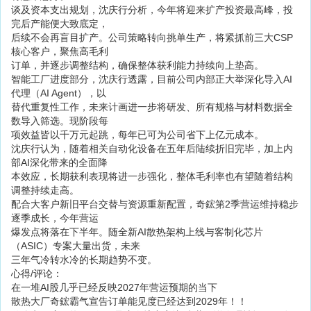
谈及资本支出规划，沈庆行分析，今年将迎来扩产投资最高峰，投
完后产能便大致底定，
后续不会再盲目扩产。公司策略转向挑单生产，将紧抓前三大CSP
核心客户，聚焦高毛利
订单，并逐步调整结构，确保整体获利能力持续向上垫高。
智能工厂进度部分，沈庆行透露，目前公司内部正大举深化导入AI
代理（AI Agent），以
替代重复性工作，未来计画进一步将研发、所有规格与材料数据全
数导入筛选。现阶段每
项效益皆以千万元起跳，每年已可为公司省下上亿元成本。
沈庆行认为，随着相关自动化设备在五年后陆续折旧完毕，加上内
部AI深化带来的全面降
本效应，长期获利表现将进一步强化，整体毛利率也有望随着结构
调整持续走高。
配合大客户新旧平台交替与资源重新配置，奇鋐第2季营运维持稳步
逐季成长，今年营运
爆发点将落在下半年。随全新AI散热架构上线与客制化芯片
（ASIC）专案大量出货，未来
三年气冷转水冷的长期趋势不变。
心得/评论：
在一堆AI股几乎已经反映2027年营运预期的当下
散热大厂奇鋐霸气宣告订单能见度已经达到2029年！！