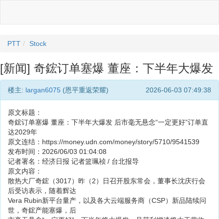
PTT
Stock
[新闻] 奇鋐订单塞爆 董座：下半年大爆发
楼主:
largan6075
(恩平重返荣耀)
2026-06-03 07:49:38
原文标题：
奇鋐订单塞爆 董座：下半年大爆发 后市毫无悬念“一定更好”订单直
达2029年
原文连结：https://money.udn.com/money/story/5710/9541539
发布时间：2026/06/03 01:04:08
记者署名：经济日报 记者篮珮祯 / 台北报导
原文内容：
散热大厂奇鋐（3017）昨（2）日召开股东常会，董事长沈庆行会
后受访表示，随着辉达
Vera Rubin新平台量产，以及各大云端服务商（CSP）新品陆续问
世，奇鋐产能塞爆，后