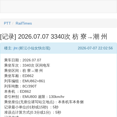
PTT
RailTimes
[记录] 2026.07.07 3340次 枋 寮→潮 州
楼主:
jht
(昕沄小仙女快出现)
2026-07-07 22:02:56
乘车日期：2026.07.07
乘坐车次：3340次 区间电车
乘坐区间：枋 寮→潮 州
乘坐车厢：ED862
列车编组：EMU862+861
列车吨数：8C/390T
本务机 ：ED862
牵引种别：EMU800 速限：130km/hr
乘坐座位(无座位请写站立地点)：本务机车本务侧
记录最小单位(01秒或15秒) ：5秒
准误点计算方式(0.3分或1分) ：5秒