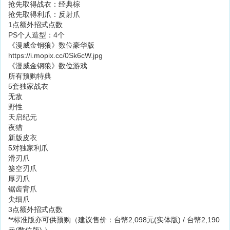
抢先取得战衣：经典棕
抢先取得利爪：反射爪
1点额外招式点数
PS个人造型：4个
《漫威金钢狼》数位豪华版
https://i.mopix.cc/0Sk6cW.jpg
《漫威金钢狼》数位游戏
所有预购特典
5套独家战衣
无敌
野性
天启纪元
夜猎
新版皮衣
5对独家利爪
滑刃爪
篓空刃爪
厚刃爪
锯齿背爪
尖细爪
3点额外招式点数
**标准版亦可供预购（建议售价：台幤2,098元(实体版) / 台幤2,190