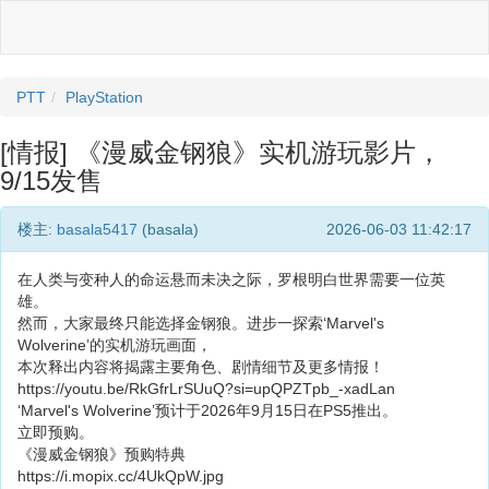
PTT
PlayStation
[情报] 《漫威金钢狼》实机游玩影片，
9/15发售
楼主:
basala5417
(basala)
2026-06-03 11:42:17
在人类与变种人的命运悬而未决之际，罗根明白世界需要一位英
雄。
然而，大家最终只能选择金钢狼。进步一探索‘Marvel's
Wolverine’的实机游玩画面，
本次释出内容将揭露主要角色、剧情细节及更多情报！
https://youtu.be/RkGfrLrSUuQ?si=upQPZTpb_-xadLan
‘Marvel's Wolverine’预计于2026年9月15日在PS5推出。
立即预购。
《漫威金钢狼》预购特典
https://i.mopix.cc/4UkQpW.jpg