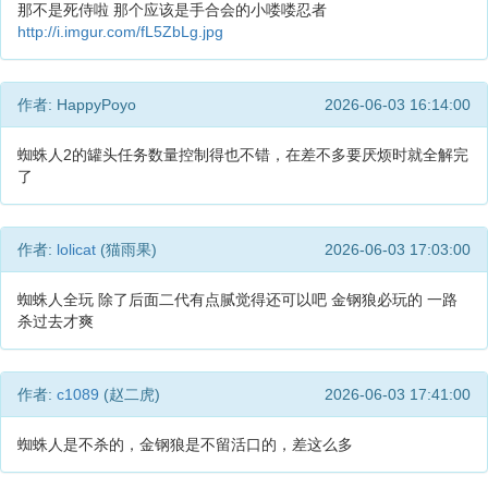
那不是死侍啦 那个应该是手合会的小喽喽忍者
http://i.imgur.com/fL5ZbLg.jpg
作者: HappyPoyo
2026-06-03 16:14:00
蜘蛛人2的罐头任务数量控制得也不错，在差不多要厌烦时就全解完
了
作者:
lolicat
(猫雨果)
2026-06-03 17:03:00
蜘蛛人全玩 除了后面二代有点腻觉得还可以吧 金钢狼必玩的 一路
杀过去才爽
作者:
c1089
(赵二虎)
2026-06-03 17:41:00
蜘蛛人是不杀的，金钢狼是不留活口的，差这么多