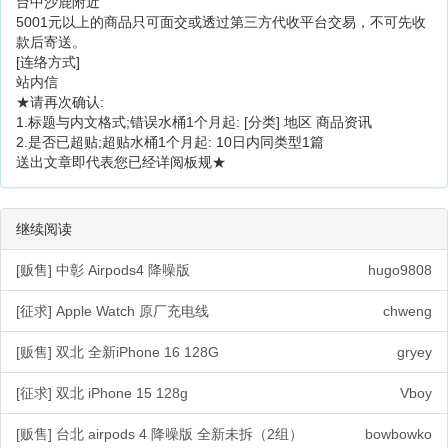
台中沙鹿附近
5001元以上的商品只可面交或透过第三方代收平台交易，不可先收
款后寄送。
[连络方式]
站内信
★请再次确认:
1.标题与内文格式;错误水桶1个月起: [分类] 地区 商品资讯
2.是否已超贴;超贴水桶1个月起: 10日内同类型1篇
送出文章即代表您已经详阅板规★
继续阅读
[贩售] 中彰 Airpods4 降噪版
hugo9808
[征求] Apple Watch 原厂充电线
chweng
[贩售] 双北 全新iPhone 16 128G
gryey
[征求] 双北 iPhone 15 128g
Vboy
[贩售] 台北 airpods 4 降噪版 全新未拆（2组）
bowbowko