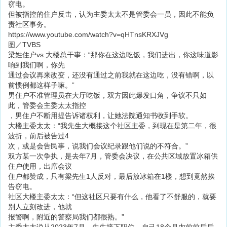
窃电。
但被指控的住户反击，认为主委太太不是管委会一员，因此不能负
责社区事务。
https://www.youtube.com/watch?v=qHTnsKRXJVg
图／TVBS
梁姓住户vs.大楼总干事：“那你在这边吃饭，我们进出，你这味道影
响到我们啊，你先
通过会议再来改变，还没有通过之前我就在这边吃，没有错啊，以
前惯例都这样子嘛。”
男住户不准管理员在大厅吃饭，双方因此爆发口角，争议不只如
此，管委会主委太太指控
，男住户不断用提告诉诸权利，让她法院通知书收到手软。
大楼主委太太：“我先生大概接这个社区主委，到现在是第二年，很
波折，前后被告过4
次，或是会告民事，说我们会议纪录跟他们说的不符合。”
双方某一次争执，是去年7月，管委会决议，在公共区域放置冰箱供
住户使用，出席会议
住户都赞成，只有梁先生1人反对，最后放冰箱在1楼，想到竟然挨
告窃电。
社区大楼主委太太：“但这社区只要有什么，他看了不舒服的，就要
别人立刻改进，他就
报警啊，附近的警察局我们都很熟。”