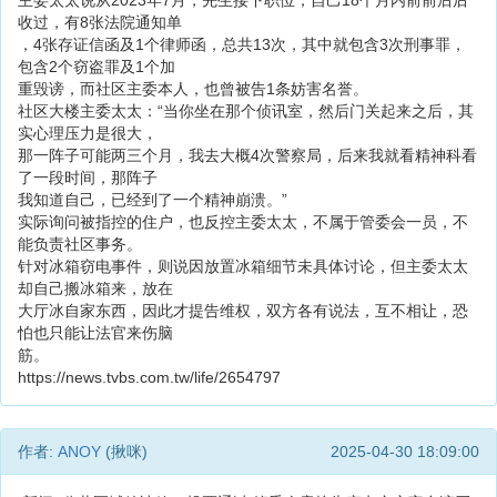
主委太太说从2023年7月，先生接下职位，自己18个月内前前后后
收过，有8张法院通知单
，4张存证信函及1个律师函，总共13次，其中就包含3次刑事罪，
包含2个窃盗罪及1个加
重毁谤，而社区主委本人，也曾被告1条妨害名誉。
社区大楼主委太太：“当你坐在那个侦讯室，然后门关起来之后，其
实心理压力是很大，
那一阵子可能两三个月，我去大概4次警察局，后来我就看精神科看
了一段时间，那阵子
我知道自己，已经到了一个精神崩溃。”
实际询问被指控的住户，也反控主委太太，不属于管委会一员，不
能负责社区事务。
针对冰箱窃电事件，则说因放置冰箱细节未具体讨论，但主委太太
却自己搬冰箱来，放在
大厅冰自家东西，因此才提告维权，双方各有说法，互不相让，恐
怕也只能让法官来伤脑
筋。
https://news.tvbs.com.tw/life/2654797
作者:
ANOY
(揪咪)
2025-04-30 18:09:00