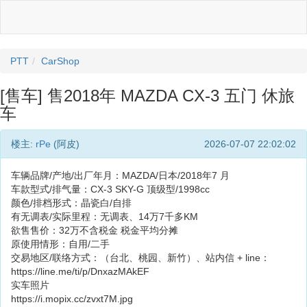
PTT
CarShop
[售车] 售2018年 MAZDA CX-3 五门 休旅
车
楼主:
rPe
(阿皮)
2026-07-07 22:02:02
车辆品牌/产地/出厂年月：MAZDA/日本/2018年7 月
车款型式/排气量：CX-3 SKY-G 顶级型/1998cc
颜色/排档形式：晶瓷白/自排
有无调表/实际里程：无调表、14万7千多KM
欲售售价：32万不含税金 税金平均分摊
原使用情形：自用/二手
交易地区/联络方式：（台北、桃园、新竹）、站内信 + line：
https://line.me/ti/p/DnxazMAkEF
实车照片
https://i.mopix.cc/zvxt7M.jpg