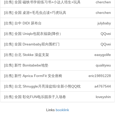
[出售] 全国 磁铁书学前练习书+小达人培生+玩具
cherchen
[出售] 全国 桌游+毛毛虫点读+巧虎玩具
cherchen
[出售] 台中 DIDI 尿布台
julybaby
[出售] 全国 Uniqlo包屁衣福袋(降价）
QQvei
[出售] 全国 Dreambaby双向围栏门
QQvei
[出售] 台北 Stokke 澡盆支架
easygolife
[出售] 新竹 Bonitabebe地垫
qualitywu
[出售] 新竹 Aprica FormFit 安全座椅
eric19891228
[出售] 台北 Shnuggle月亮澡盆组/全新小熊QQ枕
a4767544
[出售] 全国 彰化FUN电乐园亲子入场卷
loveyshin
Links
booklink